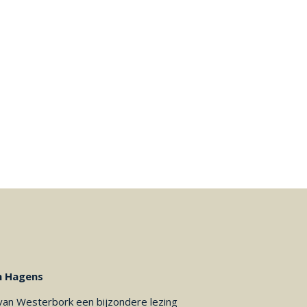
an Hagens
van Westerbork een bijzondere lezing